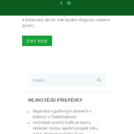
prošel okruh Suchý, na kterém najdete dva
tréninkové okruhy pro klasické lyžování. Další
novinkou je Velenovský okruh, okruh Okrouhlá
a Královský okruh, kde bude k dispozici celkem
51 km…
ČÍST VÍCE
Vyhledávání
NEJNOVĚJŠÍ PŘÍSPĚVKY
Reportáž o golfových domech v
Kořenci v České televizi
Architekti ocenili Golfové domy
Kořenec cenou realitní projekt roku
2017 Jihomoravského kraje