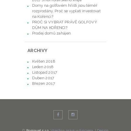
Domy na golfovém hřišti jsou téměř
rozprodány. Proč se vyplatí investovat
na Kořenci?
PROČ SI VYBRAT PRÁVĚ GOLFOVÝ
DŮM NA KOŘENCI?
Prodej domů zahájen
ARCHIVY
Květen
2018
Leden
2018
Listopad
2017
Duben
2017
Březen
2017
©
Bomavet s.r.o.
Všechna práva vyhrazena. | Design