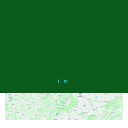
tradice. V zimě je Kořenec výchozím bodem
řady běžkařských tras. Východně od obce se
totiž nachází třetí nejvyšší vrchol Drahanské
vrchoviny, Paprč, s nadmořskou výškou 721
metrů.
Užívat si této výjimečné přírodní lokality tak
mohou nejenom golfisté, ale i celá rodina nebo
přátelé, kteří golf nehrají. Kořenec a jeho okolí
má totiž pro každého něco.
DOSTUPNOST