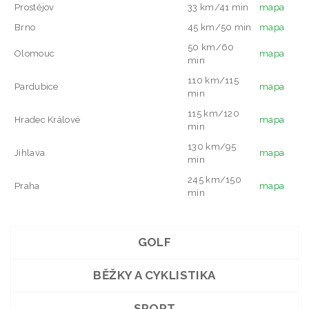
Prostějov
33 km/41 min
mapa
Brno
45 km/50 min
mapa
50 km/60
Olomouc
mapa
min
110 km/115
Pardubice
mapa
min
115 km/120
Hradec Králové
mapa
min
130 km/95
Jihlava
mapa
min
245 km/150
Praha
mapa
min
GOLF
BĚŽKY A CYKLISTIKA
SPORT